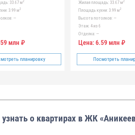
2
2
адь:
33.67 м
Жилая площадь:
33.67 м
2
2
хни:
3.99 м
Площадь кухни:
3.99 м
олков:
—
Высота потолков:
—
6
Этаж:
4 из 6
Отделка:
—
59 млн ₽
Цена:
6.59 млн ₽
мотреть планировку
Посмотреть плани
 узнать о квартирах в ЖК «Аникее