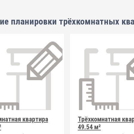
ие планировки
трёхкомнатных кв
мнатная квартира
Трёхкомнатная ква
²
49.54 м²